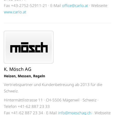
Fax +43-2752-52911-21 · E-Mail
office@carlo.at
· Webseite
www.carlo.at
K. Mösch AG
Heizen, Messen, Regeln
Vertriebspartner und Kundenbetreuung ab 2013 für die
Schweiz.
Hintermättlistrasse 11 · CH-5506 Mägenwil · Schweiz ·
Telefon +41-62 887 23 33
Fax +41-62 887 23 34 · E-Mail
info@moeschag.ch
· Webseite